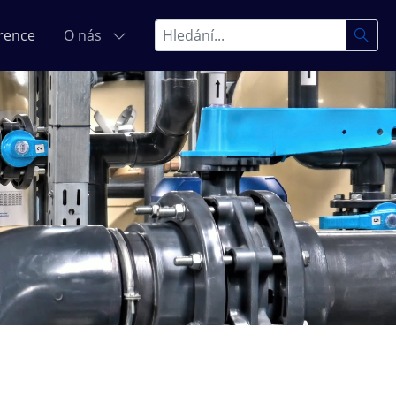
Hledat
rence
O nás