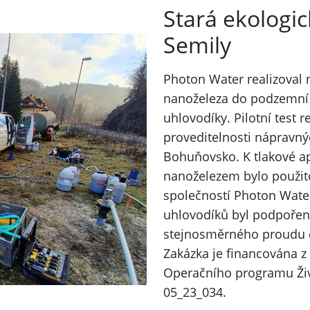
Stará ekologic
Semily
Photon Water realizoval 
nanoželeza do podzemní
uhlovodíky. Pilotní test 
proveditelnosti nápravnýc
Bohuňovsko. K tlakové a
nanoželezem bylo použito
společností Photon Wate
uhlovodíků byl podpořen
stejnosměrného proudu 
Zakázka je financována z
Operačního programu Živ
05_23_034.