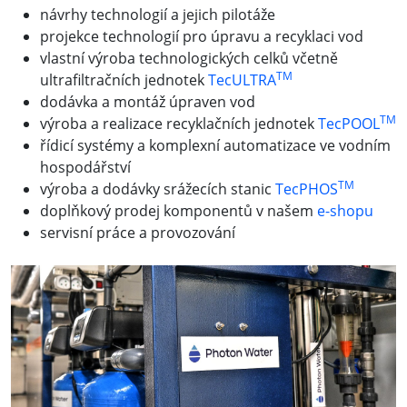
návrhy technologií a jejich pilotáže
projekce technologií pro úpravu a recyklaci vod
vlastní výroba technologických celků včetně
TM
ultrafiltračních jednotek
TecULTRA
dodávka a montáž úpraven vod
TM
výroba a realizace recyklačních jednotek
TecPOOL
řídicí systémy a komplexní automatizace ve vodním
hospodářství
TM
výroba a dodávky srážecích stanic
TecPHOS
doplňkový prodej komponentů v našem
e-shopu
servisní práce a provozování